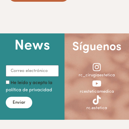
News
Síguenos
rc_cirugiaestetica
He leído y acepto la
política de privacidad
rcesteticamedica
Enviar
rc.estetica