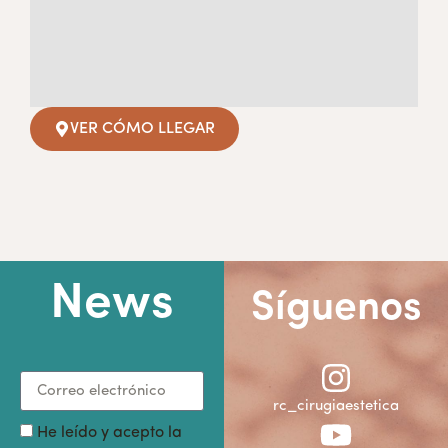
VER CÓMO LLEGAR
News
Síguenos
rc_cirugiaestetica
He leído y acepto la