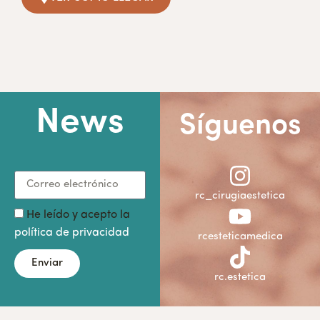
News
Síguenos
rc_cirugiaestetica
He leído y acepto la
política de privacidad
rcesteticamedica
Enviar
rc.estetica