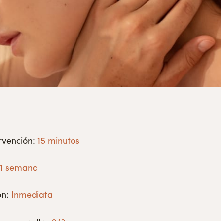
rvención:
15 minutos
:
1 semana
ón:
Inmediata