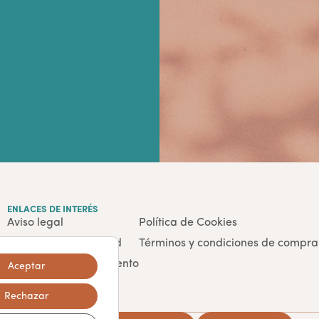
ENLACES DE INTERÉS
Aviso legal
Política de Cookies
Política de privacidad
Términos y condiciones de compra
Derecho de desistimiento
Aceptar
Rechazar