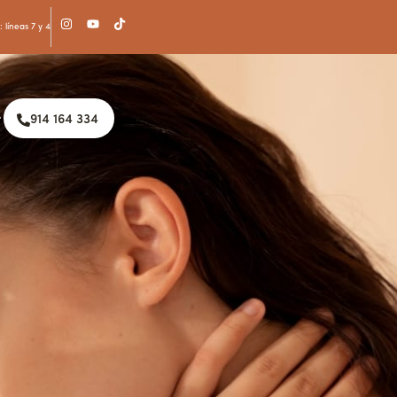
 líneas 7 y 4
914 164 334