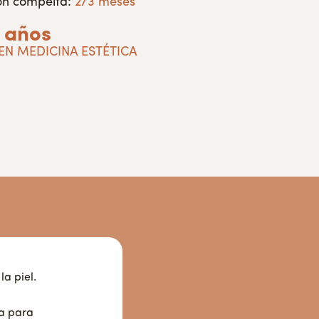
ón compelta:
2/3 meses
 años
 EN MEDICINA ESTÉTICA
la piel.
ca para