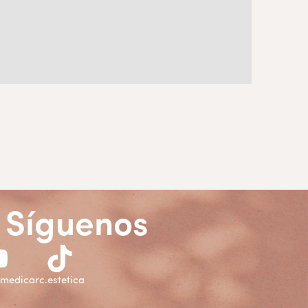
Síguenos
amedica
rc.estetica