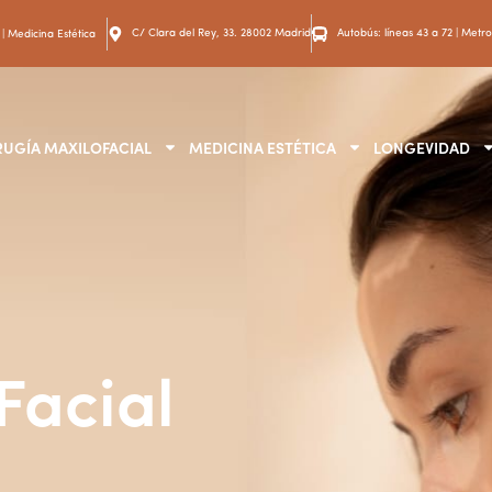
C/ Clara del Rey, 33. 28002 Madrid
Autobús: líneas 43 a 72 | Metro:
 | Medicina Estética
RUGÍA MAXILOFACIAL
MEDICINA ESTÉTICA
LONGEVIDAD
Facial