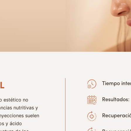
Tiempo inte
L
o estético no
Resultados
ncias nutritivas y
 inyecciones suelen
Recuperaci
os y ácido