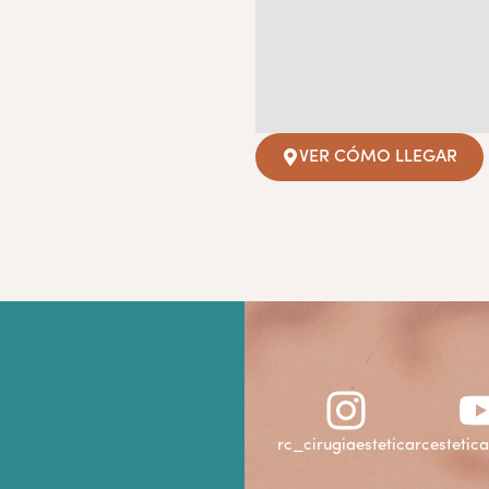
VER CÓMO LLEGAR
rc_cirugiaestetica
rcestetic