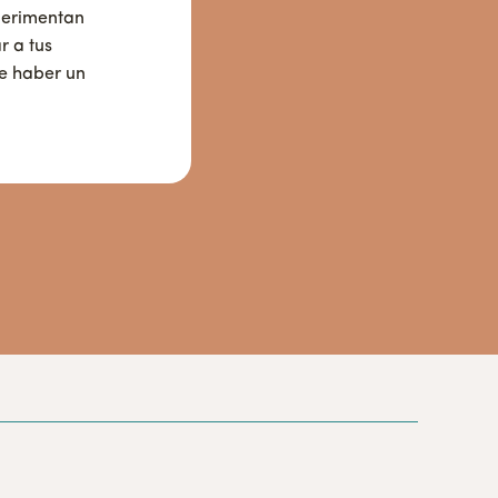
xperimentan
r a tus
e haber un