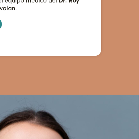
el equipo médico del
Dr. Roy
valan.