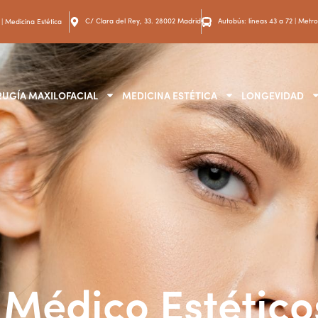
C/ Clara del Rey, 33. 28002 Madrid
Autobús: líneas 43 a 72 | Metro:
 | Medicina Estética
RUGÍA MAXILOFACIAL
MEDICINA ESTÉTICA
LONGEVIDAD
 Médico Estético