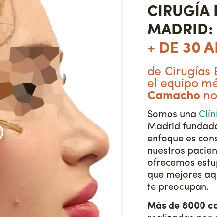
CIRUGÍA 
MADRID:
+ DE 30 
de Cirugías 
el equipo m
Camacho
no
Somos una
Clín
Madrid fundada
enfoque es cons
nuestros pacien
ofrecemos estu
que mejores aqu
te preocupan.
Más de 8000 c