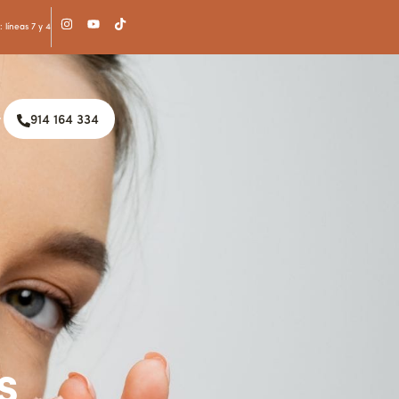
 líneas 7 y 4
914 164 334
s