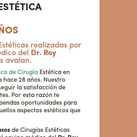
ESTÉTICA
AÑOS
Estéticas realizadas por
édico del
Dr. Roy
s avalan.
ica de Cirugía
Estética en
 hace 28 años. Nuestro
eguir la satisfacción de
tes. Por esta razón te
pendas oportunidades para
ellos aspectos estéticos que
asos
de Cirugías Estéticas