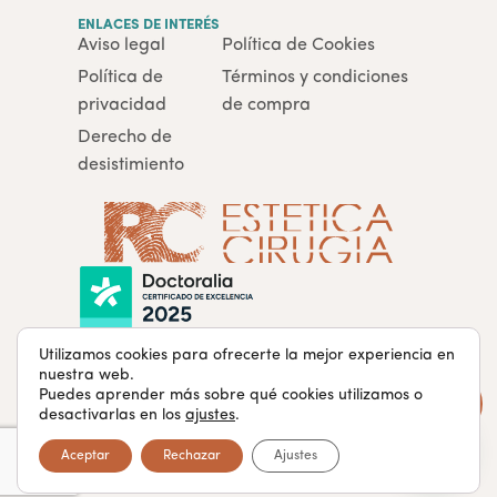
ENLACES DE INTERÉS
Aviso legal
Política de Cookies
Política de
Términos y condiciones
privacidad
de compra
Derecho de
desistimiento
Utilizamos cookies para ofrecerte la mejor experiencia en
nuestra web.
Puedes aprender más sobre qué cookies utilizamos o
rcclinicaestetica.com · Todos los derechos reservados ®
desactivarlas en los
ajustes
.
Aceptar
Rechazar
Ajustes