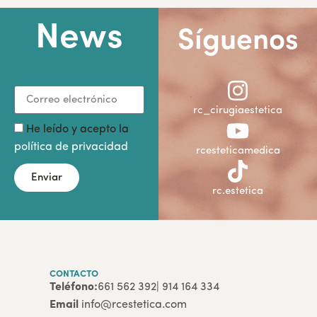
News
Síguenos
rc_cirugiaestetica
He leído y acepto la
política de privacidad
rcesteticamedica
Enviar
rc.estetica
CONTACTO
Teléfono:
661 562 392
| 914 164 334
Email
info@rcestetica.com