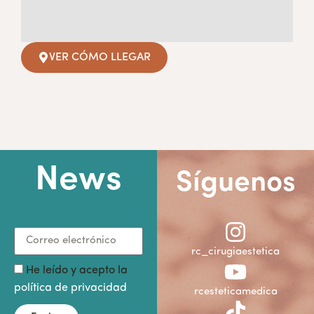
VER CÓMO LLEGAR
News
Síguenos
rc_cirugiaestetica
He leído y acepto la
política de privacidad
rcesteticamedica