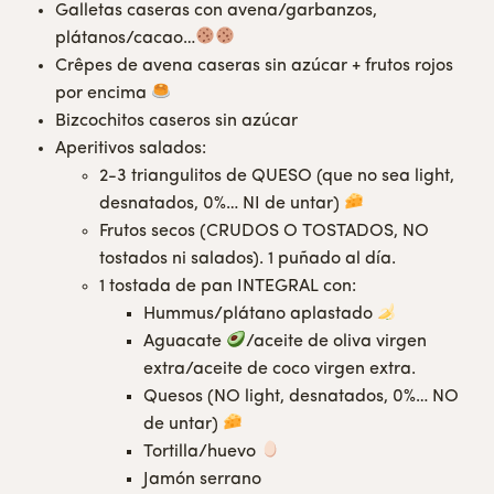
Galletas caseras con avena/garbanzos,
plátanos/cacao…
Crêpes de avena caseras sin azúcar + frutos rojos
por encima
Bizcochitos caseros sin azúcar
Aperitivos salados:
2-3 triangulitos de QUESO (que no sea light,
desnatados, 0%… NI de untar)
Frutos secos (CRUDOS O TOSTADOS, NO
tostados ni salados). 1 puñado al día.
1 tostada de pan INTEGRAL con:
Hummus/plátano aplastado
Aguacate
/aceite de oliva virgen
extra/aceite de coco virgen extra.
Quesos (NO light, desnatados, 0%… NO
de untar)
Tortilla/huevo
Jamón serrano