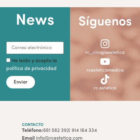
News
Síguenos
rc_cirugiaestetica
He leído y acepto la
política de privacidad
rcesteticamedica
Enviar
rc.estetica
CONTACTO
Teléfono:
661 562 392
| 914 164 334
Email
info@rcestetica.com