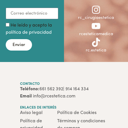
rc_cirugiaestetica
He leído y acepto la
política de privacidad
rcesteticamedica
Enviar
rc.estetica
CONTACTO
Teléfono:
661 562 392
| 914 164 334
Email
info@rcestetica.com
ENLACES DE INTERÉS
Aviso legal
Política de Cookies
Política de
Términos y condiciones