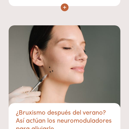
¿Bruxismo después del verano?
Así actúan los neuromoduladores