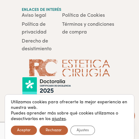
ENLACES DE INTERÉS
Aviso legal
Política de Cookies
Política de
Términos y condiciones
privacidad
de compra
Derecho de
desistimiento
Utilizamos cookies para ofrecerte la mejor experiencia en
nuestra web.
Puedes aprender más sobre qué cookies utilizamos o
rcclinicaestetica.com · Todos los derechos reservados ®
desactivarlas en los
ajustes
.
Aceptar
Rechazar
Ajustes