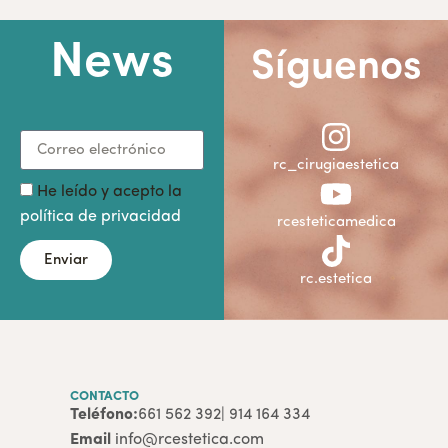
News
Síguenos
rc_cirugiaestetica
He leído y acepto la
política de privacidad
rcesteticamedica
Enviar
rc.estetica
CONTACTO
Teléfono:
661 562 392
| 914 164 334
Email
info@rcestetica.com