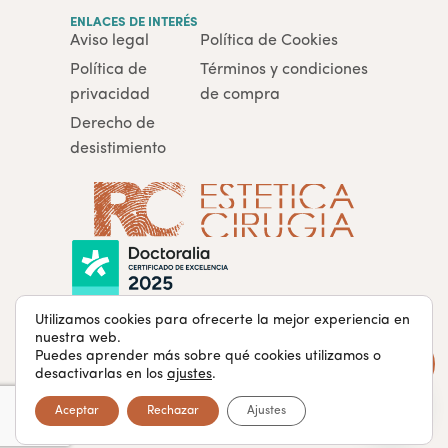
ENLACES DE INTERÉS
Aviso legal
Política de Cookies
Política de
Términos y condiciones
privacidad
de compra
Derecho de
desistimiento
Utilizamos cookies para ofrecerte la mejor experiencia en
nuestra web.
Puedes aprender más sobre qué cookies utilizamos o
rcclinicaestetica.com · Todos los derechos reservados ®
desactivarlas en los
ajustes
.
Aceptar
Rechazar
Ajustes