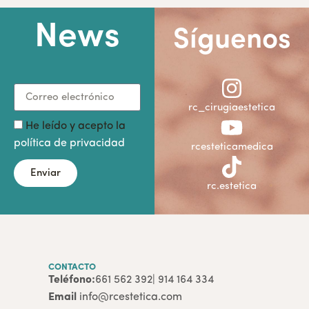
News
Síguenos
rc_cirugiaestetica
He leído y acepto la
política de privacidad
rcesteticamedica
Enviar
rc.estetica
CONTACTO
Teléfono:
661 562 392
| 914 164 334
Email
info@rcestetica.com